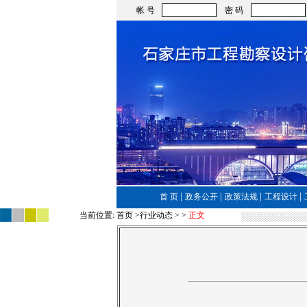
帐 号
密 码
|
|
|
|
首 页
政务公开
政策法规
工程设计
当前位置:
首页
>行业动态 >
>
正文