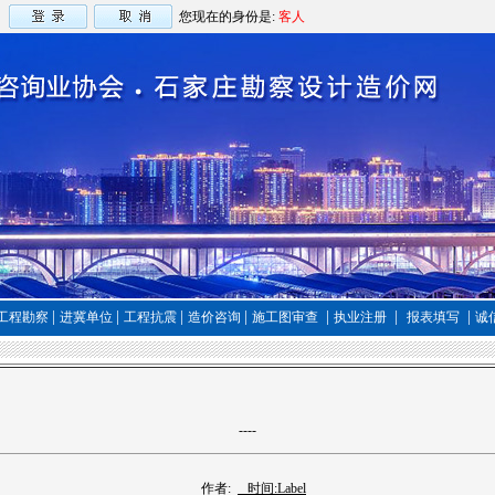
您现在的身份是:
客人
|
|
|
|
|
|
|
工程勘察
进冀单位
工程抗震
造价咨询
施工图审查
执业注册
报表填写
诚
----
作者:
时间:
Label