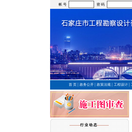
帐 号
密 码
|
|
|
|
首 页
政务公开
政策法规
工程设计
---------
行 业 动 态
----------