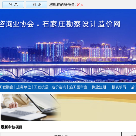
您现在的身份是:
客人
|
|
|
|
|
|
|
工程勘察
进冀单位
工程抗震
造价咨询
施工图审查
执业注册
报表填写
诚
最新审核项目