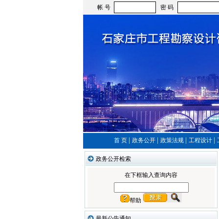
帐 号
密 码
|
|
|
|
首 页
政务公开
政策法规
工程设计
政务公开检索
在下框输入查询内容
帮助
最新公告通知