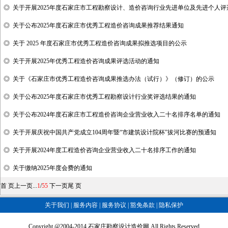
◎
关于开展2025年度石家庄市工程勘察设计、造价咨询行业先进单位及先进个人
◎
关于公布2025年度石家庄市优秀工程造价咨询成果推荐结果通知
◎
关于 2025 年度石家庄市优秀工程造价咨询成果拟推选项目的公示
◎
关于开展2025年优秀工程造价咨询成果评选活动的通知
◎
关于《石家庄市优秀工程造价咨询成果推选办法（试行）》（修订）的公示
◎
关于公布2025年度石家庄市优秀工程勘察设计行业奖评选结果的通知
◎
关于公布2024年度石家庄市工程造价咨询企业营业收入二十名排序名单的通知
◎
关于开展庆祝中国共产党成立104周年暨“市建筑设计院杯”拔河比赛的预通知
◎
关于开展2024年度工程造价咨询企业营业收入二十名排序工作的通知
◎
关于缴纳2025年度会费的通知
首 页上一页
...
1
/
55
下一页
尾 页
关于我们
|
服务内容
|
服务协议
|
豁免条款
|
隐私保护
Copyright @2004-2014 石家庄勘察设计造价网 All Rights Reserved