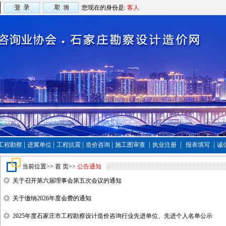
您现在的身份是:
客人
|
|
|
|
|
|
|
工程勘察
进冀单位
工程抗震
造价咨询
施工图审查
执业注册
报表填写
诚
当前位置>>
首 页
>>
公告通知
◎
关于召开第六届理事会第五次会议的通知
◎
关于缴纳2026年度会费的通知
◎
2025年度石家庄市工程勘察设计造价咨询行业先进单位、先进个人名单公示