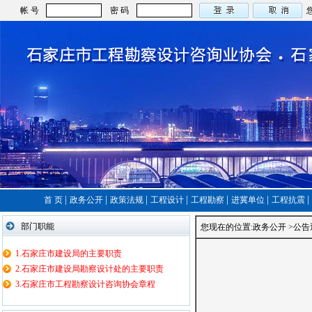
帐 号
密 码
|
|
|
|
|
|
|
首 页
政务公开
政策法规
工程设计
工程勘察
进冀单位
工程抗震
部门职能
您现在的位置:政务公开 >
公告
1.石家庄市建设局的主要职责
2.石家庄市建设局勘察设计处的主要职责
3.石家庄市工程勘察设计咨询协会章程