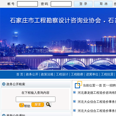
帐 号
密 码
|
|
|
|
|
|
|
首 页
政务公开
政策法规
工程设计
工程勘察
进冀单位
工程抗震
政务公开检索
当前位置>>
首 页
>>
招聘
在下框输入查询内容
河北康龙德工程造价咨询有
河北大众信合工程造价事务
帮助
河北大众信合工程造价事务
最新公告通知